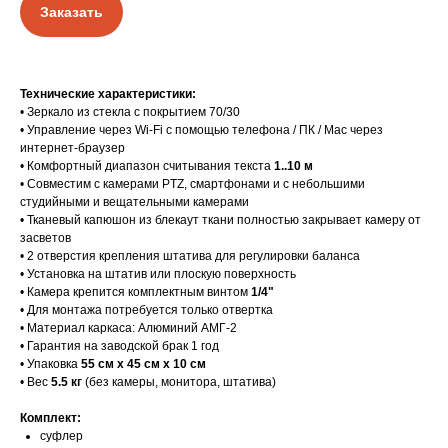
Заказать
Технические характеристики:
• Зеркало из стекла с покрытием 70/30
• Управление через Wi-Fi с помощью телефона / ПК / Mac через
интернет-браузер
• Комфортный диапазон считывания текста
1..10 м
• Совместим с камерами PTZ, смартфонами и с небольшими
студийными и вещательными камерами
• Тканевый капюшон из блекаут ткани полностью закрывает камеру от
засветов
• 2 отверстия крепления штатива для регулировки баланса
• Установка на штатив или плоскую поверхность
• Камера крепится комплектным винтом
1/4"
• Для монтажа потребуется только отвертка
• Материал каркаса: Алюминий АМГ-2
• Гарантия на заводской брак 1 год
• Упаковка
55 см х 45 см х 10 см
• Вес
5.5 кг
(без камеры, монитора, штатива)
Комплект:
суфлер